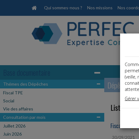
Qui sommes-nous ?
Nos missions
Nos coord
Comme t
Base documentaire
permet
(veille
Dépêches
connai
Thémes des Dépêches
attente
Fiscal TPE
Gérer 
Social
Liste des 
Vie des affaires
Consultation par mois
Fiscal TPE
Juillet 2026
Juin 2026
30/09/2021