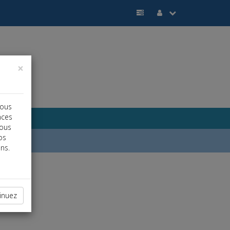
×
vous
nces
vous
os
ns.
inuez