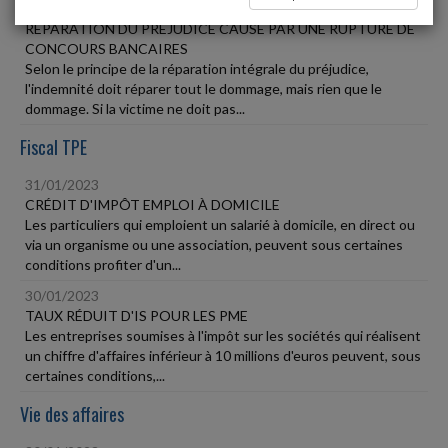
31/01/2023
RÉPARATION DU PRÉJUDICE CAUSÉ PAR UNE RUPTURE DE
CONCOURS BANCAIRES
Selon le principe de la réparation intégrale du préjudice,
l'indemnité doit réparer tout le dommage, mais rien que le
dommage. Si la victime ne doit pas...
Fiscal TPE
31/01/2023
CRÉDIT D'IMPÔT EMPLOI À DOMICILE
Les particuliers qui emploient un salarié à domicile, en direct ou
via un organisme ou une association, peuvent sous certaines
conditions profiter d'un...
30/01/2023
TAUX RÉDUIT D'IS POUR LES PME
Les entreprises soumises à l'impôt sur les sociétés qui réalisent
un chiffre d'affaires inférieur à 10 millions d'euros peuvent, sous
certaines conditions,...
Vie des affaires